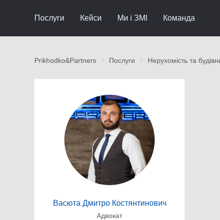
Послуги
Кейси
Ми і ЗМІ
Команда
Prikhodko&Partners
Послуги
Нерухомість та будівн
Васюта Дмитро Костянтинович
Адвокат