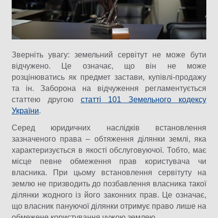
Зверніть увагу: земельний сервітут не може бути
відчужено. Це означає, що він не може
розцінюватись як предмет застави, купівлі-продажу
та ін. Заборона на відчуження регламентується
статтею другою
статті 101 Земельного кодексу
України
.
Серед юридичних наслідків встановлення
зазначеного права – обтяження ділянки землі, яка
характеризується в якості обслуговуючої. Тобто, має
місце певне обмеження прав користувача чи
власника. При цьому встановлення сервітуту на
землю не призводить до позбавлення власника такої
ділянки жодного із його законних прав. Це означає,
що власник пануючої ділянки отримує право лише на
обмежене користування чужою землею.