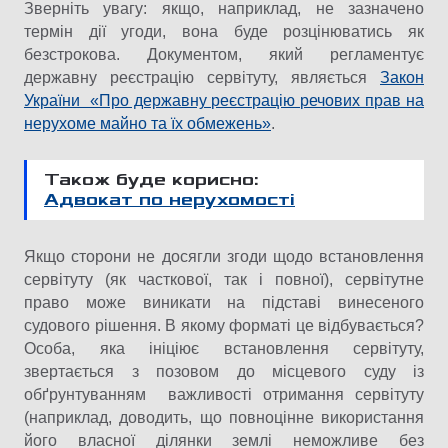
Зверніть увагу: якщо, наприклад, не зазначено
термін дії угоди, вона буде розцінюватись як
безстрокова. Документом, який регламентує
державну реєстрацію сервітуту, являється
Закон
України «Про державну реєстрацію речових прав на
нерухоме майно та їх обмежень»
.
Також буде корисно:
Адвокат по нерухомості
Якщо сторони не досягли згоди щодо встановлення
сервітуту (як часткової, так і повної), сервітутне
право може виникати на підставі винесеного
судового рішення. В якому форматі це відбувається?
Особа, яка ініціює встановлення сервітуту,
звертається з позовом до місцевого суду із
обґрунтуванням важливості отримання сервітуту
(наприклад, доводить, що повноцінне використання
його власної ділянки землі неможливе без