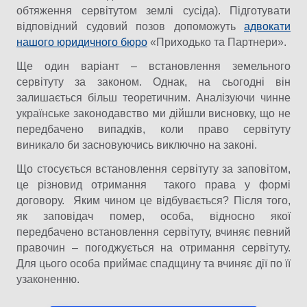
обтяження сервітутом землі сусіда). Підготувати
відповідний судовий позов допоможуть
адвокати
нашого юридичного бюро
«Приходько та Партнери».
Ще один варіант – встановлення земельного
сервітуту за законом. Однак, на сьогодні він
залишається більш теоретичним. Аналізуючи чинне
українське законодавство ми дійшли висновку, що не
передбачено випадків, коли право сервітуту
виникало би засновуючись виключно на законі.
Що стосується встановлення сервітуту за заповітом,
це різновид отримання такого права у формі
договору. Яким чином це відбувається? Після того,
як заповідач помер, особа, відносно якої
передбачено встановлення сервітуту, вчиняє певний
правочин – погоджується на отримання сервітуту.
Для цього особа приймає спадщину та вчиняє дії по її
узаконенню.