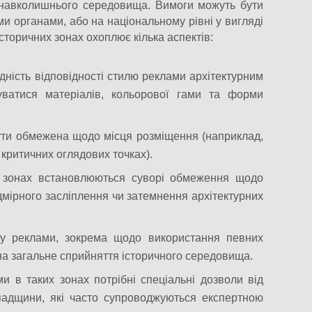
ї навколишнього середовища. Вимоги можуть бути
и органами, або на національному рівні у вигляді
сторичних зонах охоплює кілька аспектів:
дність відповідності стилю реклами архітектурним
уватися матеріалів, кольорової гами та форми
ути обмежена щодо місця розміщення (наприклад,
 критичних оглядових точках).
их зонах встановлюються суворі обмеження щодо
дмірного засліплення чи затемнення архітектурних
ту реклами, зокрема щодо використання певних
и на загальне сприйняття історичного середовища.
и в таких зонах потрібні спеціальні дозволи від
падщини, які часто супроводжуються експертною