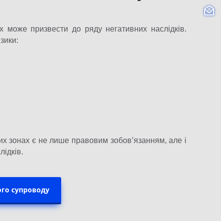
 може призвести до ряду негативних наслідків.
зики:
их зонах є не лише правовим зобов’язанням, але і
ідків.
ого супроводу