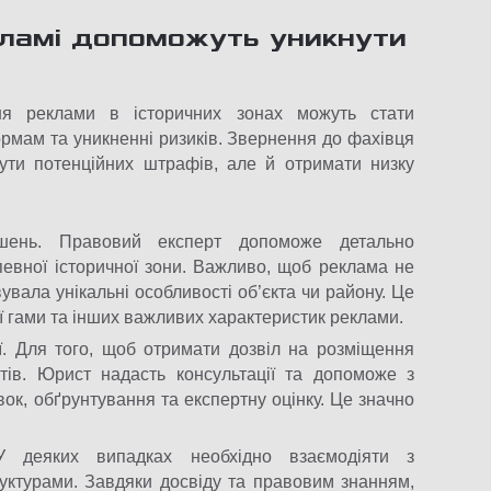
кламі допоможуть уникнути
я реклами в історичних зонах можуть стати
ормам та уникненні ризиків. Звернення до фахівця
ути потенційних штрафів, але й отримати низку
ішень. Правовий експерт допоможе детально
певної історичної зони. Важливо, щоб реклама не
увала унікальні особливості об’єкта чи району. Це
ї гами та інших важливих характеристик реклами.
ї. Для того, щоб отримати дозвіл на розміщення
тів. Юрист надасть консультації та допоможе з
ок, обґрунтування та експертну оцінку. Це значно
 деяких випадках необхідно взаємодіяти з
уктурами. Завдяки досвіду та правовим знанням,