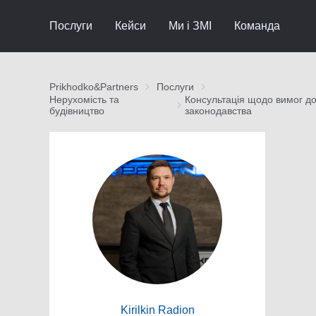
Послуги
Кейси
Ми і ЗМІ
Команда
Prikhodko&Partners
Послуги
Нерухомість та
Консультація щодо вимог до
будівництво
законодавства
Kirilkin Radion