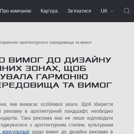
Про компанію
Кар’єра
Зв'язатися
UK
 гармонію архітектурного середовища та вимог
О ВИМОГ ДО ДИЗАЙНУ
ЧНИХ ЗОНАХ, ЩОБ
УВАЛА ГАРМОНІЮ
ЕРЕДОВИЩА ТА ВИМОГ
ня, яке вимагає особливої уваги. Щоб зберегти
ати рекламу в архітектурний ландшафт, необхідно
андартів. Така реклама має не лише відповідати
годжуватися з архітектурним стилем, культурним
 консультації
щодо вимог до дизайну реклами в