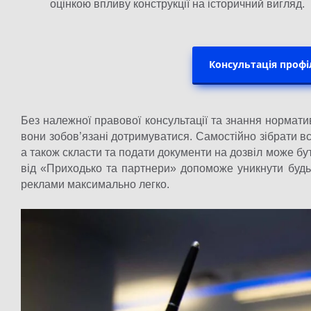
оцінкою впливу конструкції на історичний вигляд.
Консультація проф
Без належної правової консультації та знання норматив
вони зобов’язані дотримуватися. Самостійно зібрати 
а також скласти та подати документи на дозвіл може б
від «Приходько та партнери» допоможе уникнути будь
реклами максимально легко.