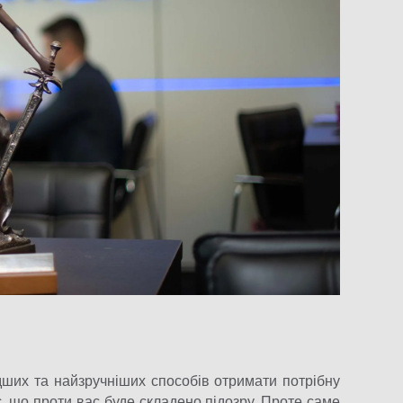
дших та найзручніших способів отримати потрібну
, що проти вас буде складено підозру. Проте саме