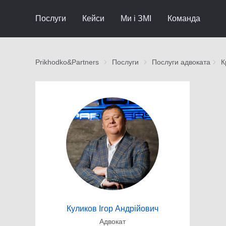
Послуги
Кейси
Ми і ЗМІ
Команда
Prikhodko&Partners
Послуги
Послуги адвоката
К
Куликов Ігор Андрійович
Адвокат