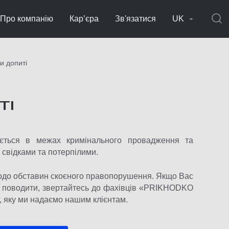
Про компанію
Кар’єра
Зв'язатися
UK
и допиті
ТІ
ається в межах кримінального провадження та
і свідками та потерпілими.
 щодо обставин скоєного правопорушення. Якщо Вас
бе поводити, звертайтесь до фахівців «PRIKHODKO
, яку ми надаємо нашим клієнтам.