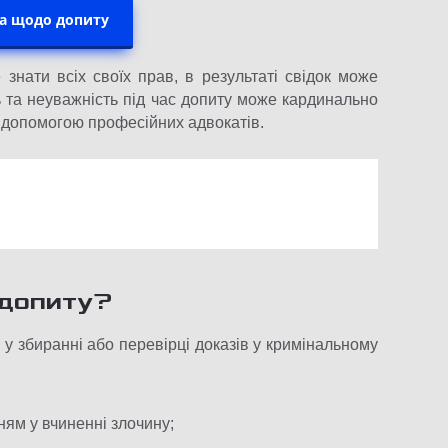
та щодо допиту
знати всіх своїх прав, в результаті свідок може
ь та неуважність під час допиту може кардинально
 допомогою професійних адвокатів.
 допиту?
у збиранні або перевірці доказів у кримінальному
ям у вчиненні злочину;