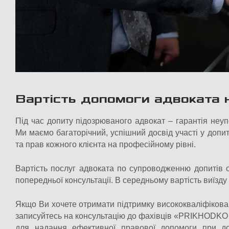
Вартість допомоги адвоката 
Під час допиту підозрюваного адвокат – гарантія неупе
Ми маємо багаторічний, успішний досвід участі у допит
та прав кожного клієнта на професійному рівні.
Вартість послуг адвоката по супроводженню допитів 
попередньої консультації. В середньому вартість виїзду
Якщо Ви хочете отримати підтримку висококваліфіковани
записуйтесь на консультацію до фахівців «PRIKHODKO
для надання ефективної правової допомоги при до