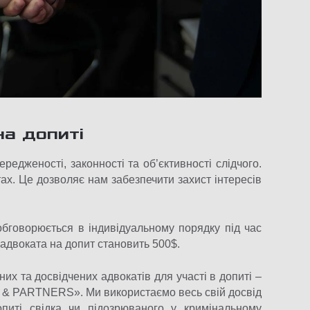
на допиті
редженості, законності та об’єктивності слідчого.
ах. Це дозволяє нам забезпечити захист інтересів
обговорюється в індивідуальному порядку під час
 адвоката на допит становить 500$.
х та досвідчених адвокатів для участі в допиті –
 & PARTNERS». Ми використаємо весь свій досвід
питі свідка чи підозрюваного у кримінальному