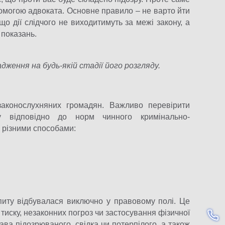
омогою адвоката. Основне правило – не варто йти
що дії слідчого не виходитимуть за межі закону, а
 показань.
ження на будь-якій стадії його розгляду.
аконослухняних громадян. Важливо перевірити
ку відповідно до норм чинного кримінально-
 різними способами:
питу відбувалася виключно у правовому полі. Це
 тиску, незаконних погроз чи застосування фізичної
ва підозрюваного, свідка чи потерпілого, а також