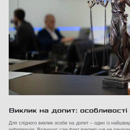
Виклик на допит: особливості
Для слідчого виклик особи на допит – один із найшви
інформацію. Водночас сам факт виклику ще не означає