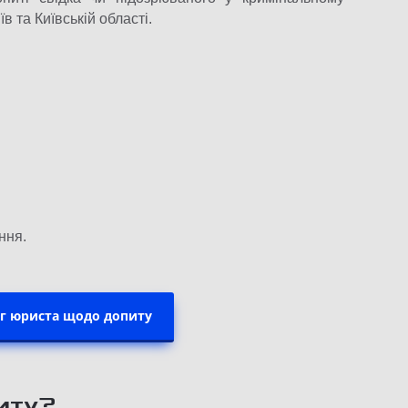
 та Київській області.
ння.
уг юриста щодо допиту
питу?