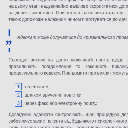
на цьому етапі надзвичайно важливо скористатися доп
на допит самостійно. Присутність захисника гарантує, 
також допоможе належним чином підготуватися до дачі
Адвокат може долучатися до кримінального провад
Сьогодні виклик на допит можливий навіть щодо з
правильність повідомлення та законність викли
процесуального кодексу. Повідомити про виклик можуть
телефоном,
шляхом вручення повістки,
через факс або електронну пошту.
Досвідчені адвокати контролюють, щоб процедура до
забезпечує захист клієнта від будь-якого психологічного
сили. Головна мета адвоката – ефективно захищати пра