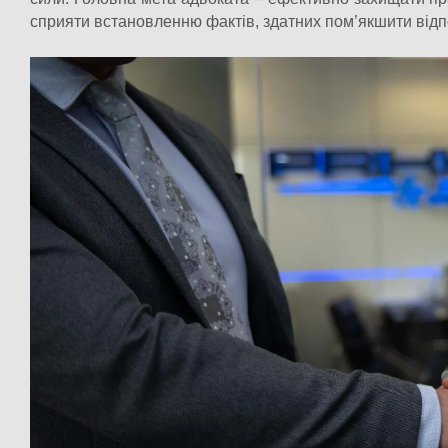
сприяти встановленню фактів, здатних пом’якшити відп