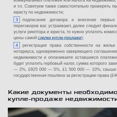
коммунальных платежей или налога на недвижимость
и т.п. Советуем также самостоятельно проверять п
юристу по недвижимости;
подписание договора и внесение первых 
переговоров вас устраивают, далее следует финали
услуги риелтора и юриста, то нужно уплатить комис
цены самой
сделки купли-продажи
);
регистрация права собственности на жилье
нотариуса, одновременно заверяющего соглашение,
недвижимости и оплачиваете оставшиеся платежи
будет уплатить гербовый налог, сумма которого зав
— 2%, £925 000 — 5%, £1 500 000 — 10%, свыше £1
государственная пошлина за регистрацию права (£40
Какие документы необходимо
купле-продаже недвижимости