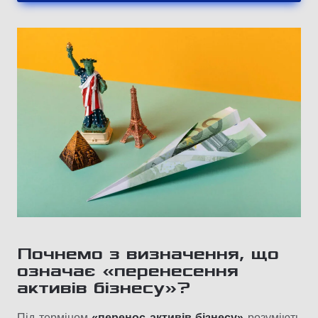
Почнемо з визначення, щ
о
означає «перенесення
активів бізнесу»?
Під терміном
«перенос активів бізнесу»
розуміють