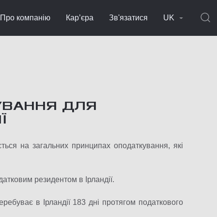
Про компанію
Кар’єра
Зв'язатися
UK
УВАННЯ ДЛЯ
Ї
ється на загальних принципах оподаткування, які
датковим резидентом в Ірландії.
ребуває в Ірландії 183 дні протягом податкового