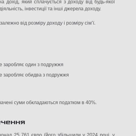
а дохід, який сплачується з доходу від будь-якої
іяльність, інвестиції та інші джерела доходу.
алежно від розміру доходу і розміру сім’ї.
де заробляє один з подружжя
де заробляє обидва з подружжя
значені суми обкладаються податком в 40%.
ечення
онад 25 761 євро (його збільшили у 2024 році, у