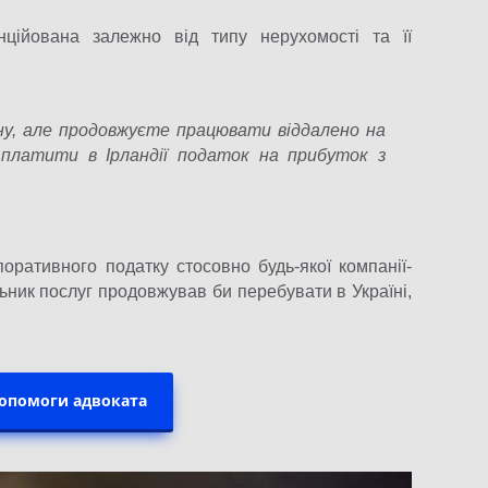
нційована залежно від типу нерухомості та її
йну, але продовжуєте працювати віддалено на
і платити в Ірландії податок на прибуток з
поративного податку стосовно будь-якої компанії-
ьник послуг продовжував би перебувати в Україні,
допомоги адвоката