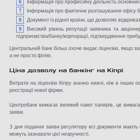
Інформація про професійну діяльність основних 
Інформація про фактичне розташування офісу б
Документ із рідної країни, що дозволяє відкривати
Високий рівень репутації заявника та акціонер
підприємства/банку/корпорації, підтвердження прибу
Центральний банк більш охоче видає ліцензію, якщо за
а не просто філію.
Ціна дозволу на банкінг на Кіпрі
Витрати на ліцензію Кіпру значно нижчі, ніж в інших 
реєстрації нової фірми.
Центробанк вимагає великий пакет паперів, це вимага
заяви.
З дня подання заяви регулятору всі документи мають в
можуть зазнавати цієї незручності.