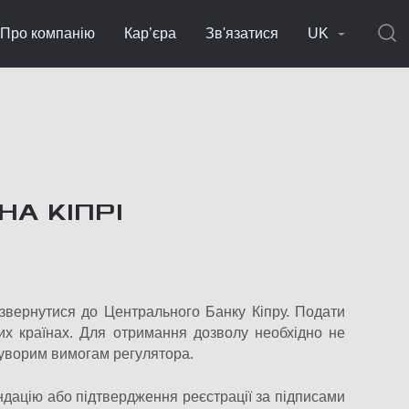
Про компанію
Кар’єра
Зв'язатися
UK
НА КІПРІ
д звернутися до Центрального Банку Кіпру. Подати
их країнах. Для отримання дозволу необхідно не
 суворим вимогам регулятора.
ндацію або підтвердження реєстрації за підписами