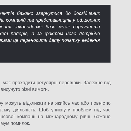
ентів бажано звернутися до досвідчених
ків, компаній та представництв у офшорних
алення законодавчої бази може спричинити
кет паперів, а за фактом його потрібно
мками це переносить дату початку ведення
, має проходити регулярні перевірки. Залежно від
висунуто різні вимоги.
у можуть відкликати на якийсь час або повністю
вську діяльність. Щоб уникнути проблем під час
ансової компанії на міжнародному рівні, бажано
імум помилок.