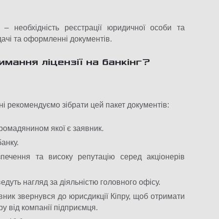
і – необхідність реєстрації юридичної особи та
дачі та оформленні документів.
имання ліцензії на банкінг?
ні рекомендуємо зібрати цей пакет документів:
громадянином якої є заявник.
анку.
печення та високу репутацію серед акціонерів
ведуть нагляд за діяльністю головного офісу.
явник звернувся до юрисдикції Кіпру, щоб отримати
у від компанії підприємця.