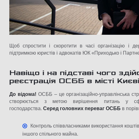
Щоб спростити і скоротити в часі організацію і д
підтримкою юристів і адвокатів ЮК «Приходько і Партн
Навіщо і на підставі чого зді
реєстрація ОСББ в місті Києв
До відома!
ОСББ – це організаційно-управлінська стр
створюється з метою вирішення питань у сфе
господарства.
Серед головних переваг ОСББ
в порів
Контроль співвласниками використання коштів 
іншого спільного майна.