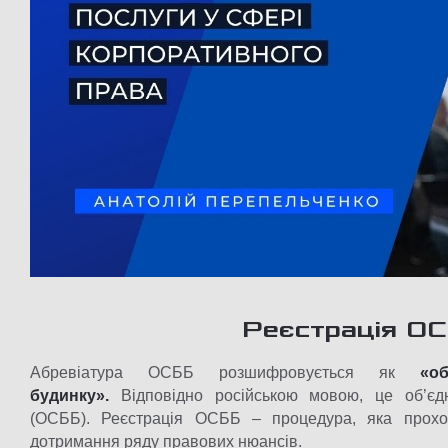
Реєстрація ОС
Абревіатура ОСББ розшифровується як
«о
будинку».
Відповідно російською мовою, це об’єдн
(ОСББ). Реєстрація ОСББ – процедура, яка прохо
дотримання ряду правових нюансів.