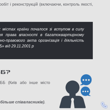
біт і реконструкцій (включаючи, контроль якості,
містах країни почалося зі вступом в силу
ння права власності в багатоквартирному
но-правового акта організація і діяльність
 від 29.11.2001 р
ББ?
ББ (Київ або інше місто
 більше співвласників).