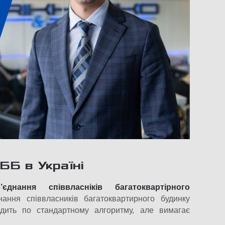
ББ в Україні
б’єднання співвласніків багатоквартірного
ання співвласників багатоквартирного будинку
дить по стандартному алгоритму, але вимагає