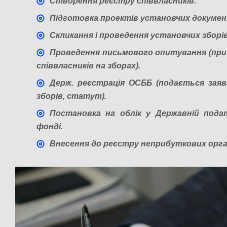
Створення реєстру співвласників.
Підготовка проектів установчих докумен
Скликання і проведення установчих зборі
Проведення письмового опитування (при в
співвласників на зборах).
Держ. реєстрація ОСББ (подається заяв
зборів, статут).
Постановка на облік у Державній подат
фонді.
Внесення до реєстру неприбуткових органі