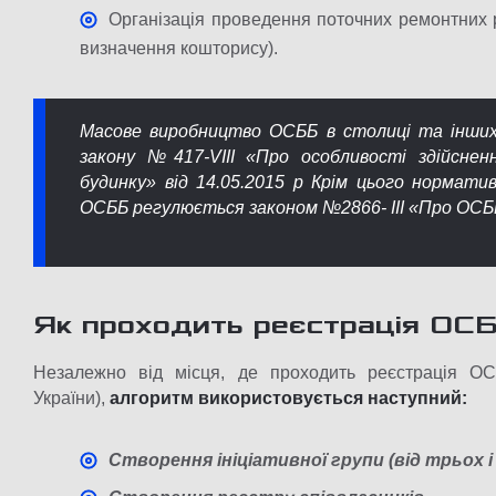
Організація проведення поточних ремонтних ро
визначення кошторису).
Масове виробництво ОСББ в столиці та інших 
закону №417-VIII «Про особливості здійсне
будинку» від 14.05.2015 р Крім цього норматив
ОСББ регулюється законом №2866- III «Про ОСББ»
Як проходить реєстрація ОС
Незалежно від місця, де проходить реєстрація ОС
України),
алгоритм використовується наступний:
Створення ініціативної групи (від трьох і