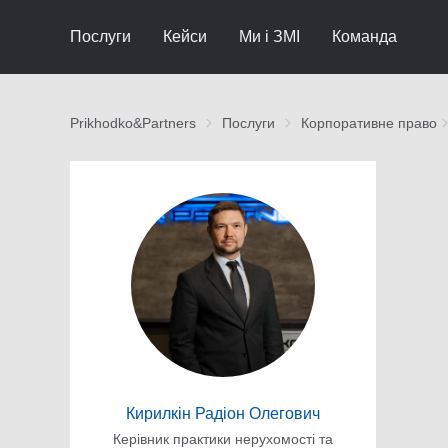
Послуги
Кейси
Ми і ЗМІ
Команда
Prikhodko&Partners
Послуги
Корпоративне право
Кирилкін Радіон Олегович
Керівник практики нерухомості та