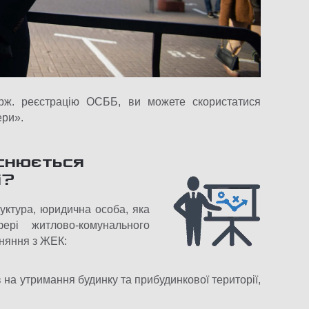
ерж. реєстрацію ОСББ, ви можете скористатися
ери».
йснюється
і?
уктура, юридична особа, яка
рі житлово-комунального
няння з ЖЕК:
на утримання будинку та прибудинкової території,