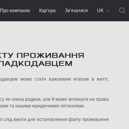
Про компанію
Кар’єра
Зв'язатися
UK
КТУ ПРОЖИВАННЯ
 СПАДКОДАВЦЕМ
кодавцем може стати важливим етапом в житті,
су як члена родини, але й може вплинути на права
амами та іншими юридичними питаннями.
які слід вжити для встановлення факту проживання