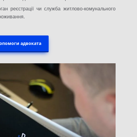
рган реєстрації чи служба житлово-комунального
проживання.
допомоги адвоката