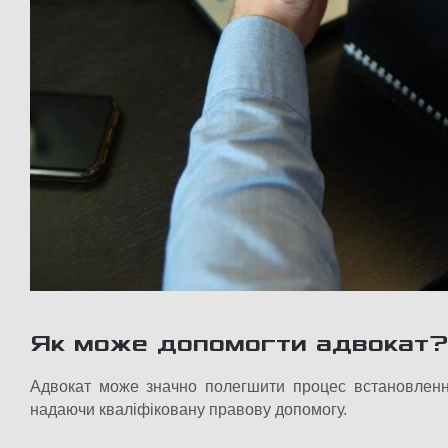
Як може допомогти адвокат
Адвокат може значно полегшити процес встановленн
надаючи кваліфіковану правову допомогу.