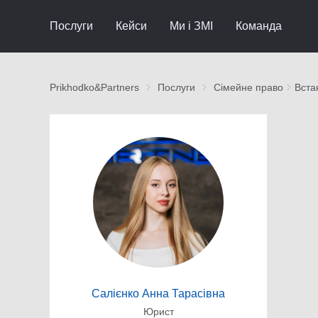
Послуги
Кейси
Ми і ЗМІ
Команда
Prikhodko&Partners
Послуги
Сімейне право
Вста
Салієнко Анна Тарасівна
Юрист