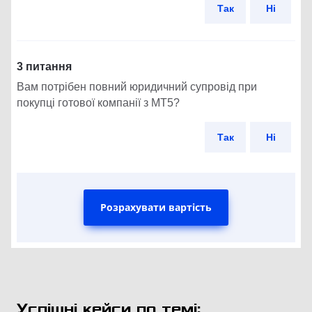
Так
Ні
3 питання
Вам потрібен повний юридичний супровід при
покупці готової компанії з МТ5?
Так
Ні
Розрахувати вартість
Успішні кейси по темі: