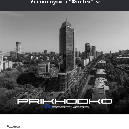
Усі послуги з "ФінТех"
Адреса: