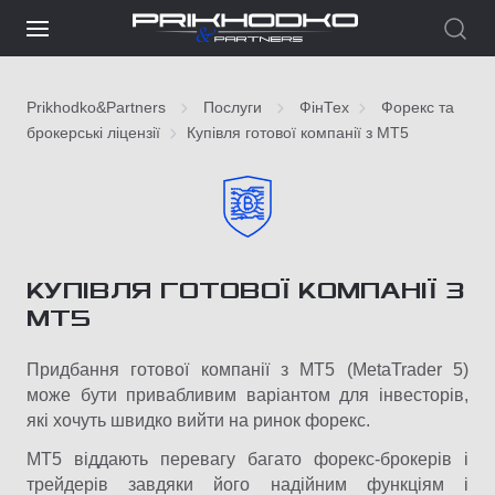
Prikhodko&Partners
Послуги
ФінТех
Форекс та
брокерські ліцензії
Купівля готової компанії з МТ5
КУПІВЛЯ ГОТОВОЇ КОМПАНІЇ З
МТ5
Придбання готової компанії з MT5 (MetaTrader 5)
може бути привабливим варіантом для інвесторів,
які хочуть швидко вийти на ринок форекс.
MT5 віддають перевагу багато форекс-брокерів і
трейдерів завдяки його надійним функціям і