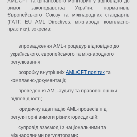
AML/CFT та фінансового моніторингу відповідно до
вимог законодавства України, нормативів
Європейського Союзу та міжнародних стандартів
(FATF, EU AML Directives, міжнародні комплаєнс-
практики), зокрема:
впровадження AML-процедур відповідно до
українського, європейського та міжнародного
регулювання;
розробку внутрішніх
AML/CFT політик
та
комплаєнс-документації;
проведення AML-аудиту та правової оцінки
відповідності;
юридичну адаптацію AML-процесів під
регуляторні вимоги різних юрисдикцій;
супровід взаємодії з національними та
міжнародними регуляторами;