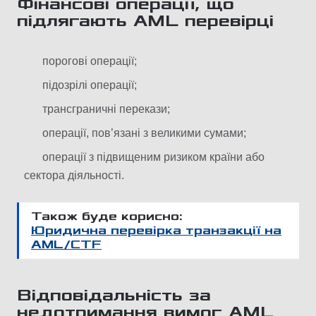
Фінансові операції, що
підлягають AML перевірці
порогові операції;
підозрілі операції;
трансграничні перекази;
операції, пов’язані з великими сумами;
операції з підвищеним ризиком країни або
сектора діяльності.
Також буде корисно:
Юридична перевірка транзакції на
AML/CTF
Відповідальність за
недотримання вимог AML