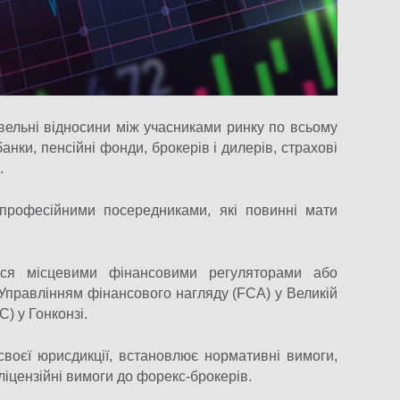
вельні відносини між учасниками ринку по всьому
банки, пенсійні фонди, брокерів і дилерів, страхові
.
 професійними посередниками, які повинні мати
ться місцевими фінансовими регуляторами або
Управлінням фінансового нагляду (FCA) у Великій
C) у Гонконзі.
своєї юрисдикції, встановлює нормативні вимоги,
 ліцензійні вимоги до форекс-брокерів.