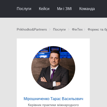
Послуги
Кейси
Ми і ЗМІ
Команда
Prikhodko&Partners
Послуги
ФінТех
Форекс та бр
Мірошниченко Тарас Васильович
Керівник практики міжнародного