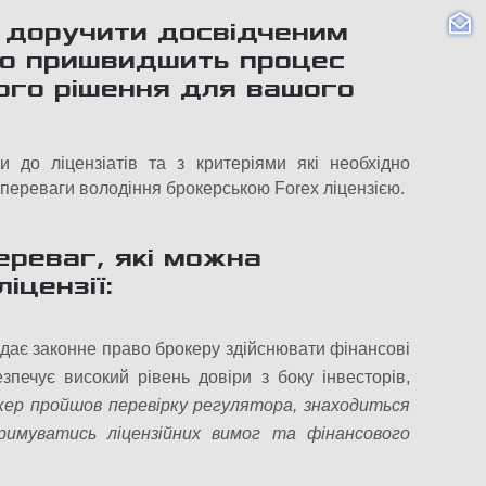
е доручити досвідченим
но пришвидшить процес
ого рішення для вашого
 до ліцензіатів та з критеріями які необхідно
 переваги володіння брокерською Forex ліцензією.
ереваг, які можна
іцензії:
адає законне право брокеру здійснювати фінансові
печує високий рівень довіри з боку інвесторів,
окер пройшов перевірку регулятора, знаходиться
римуватись ліцензійних вимог та фінансового