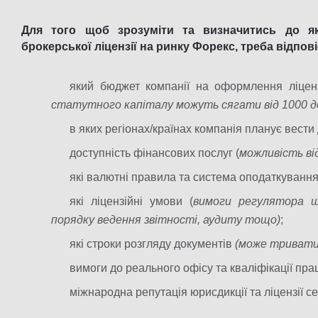
Для того щоб зрозуміти та визначитись до як
брокерської ліцензії на ринку Форекс, треба відпов
який бюджет компанії на оформлення ліцен
статутного капіталу можуть сягати від 1000 до
в яких регіонах/країнах компанія планує вести 
доступність фінансових послуг (
можливість ві
які валютні правила та система оподаткування
які ліцензійні умови (
вимоги регулятора що
порядку ведення звітності, аудиту тощо)
;
які строки розгляду документів
(може тривати 
вимоги до реального офісу та кваліфікації прац
міжнародна репутація юрисдикції та ліцензії се