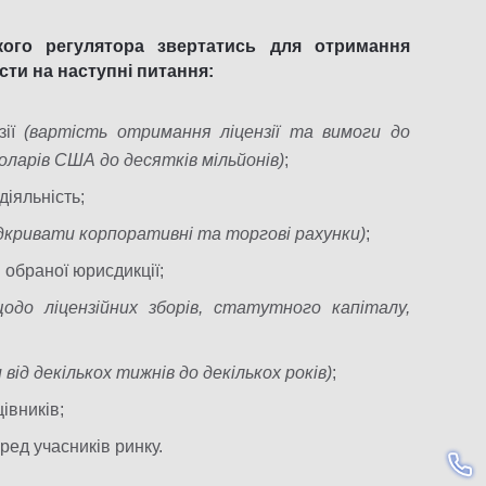
ого регулятора звертатись для отримання
істи на наступні питання:
зії
(вартість отримання ліцензії та вимоги до
ларів США до десятків мільйонів)
;
діяльність;
дкривати корпоративні та торгові рахунки)
;
 обраної юрисдикції;
до ліцензійних зборів, статутного капіталу,
від декількох тижнів до декількох років)
;
івників;
ред учасників ринку.