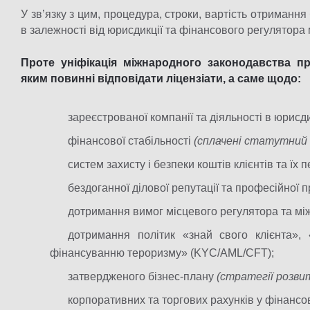
У зв’язку з цим, процедура, строки, вартість отримання 
в залежності від юрисдикції та фінансового регулятора 
Проте уніфікація міжнародного законодавства п
яким повинні відповідати ліцензіати, а саме щодо:
зареєстрованої компанії та діяльності в юрисди
фінансової стабільності
(сплачені статутний к
систем захисту і безпеки коштів клієнтів та їх
бездоганної ділової репутації та професійної п
дотримання вимог місцевого регулятора та мі
дотримання політик «знай свого клієнта»,
фінансуванню тероризму» (KYC/AML/СFT);
затвердженого бізнес-плану
(стратегії розвит
корпоративних та торгових рахунків у фінансо