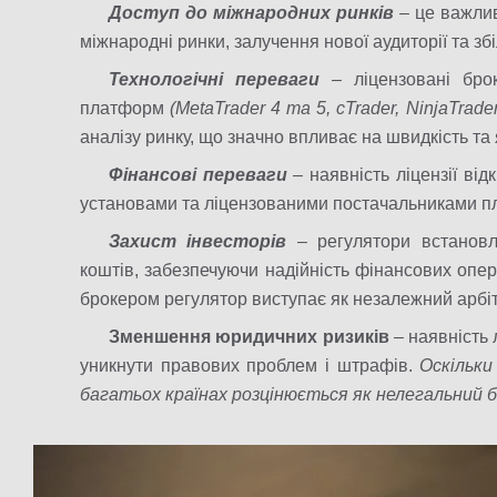
Доступ до міжнародних ринків
– це важли
міжнародні ринки, залучення нової аудиторії та зб
Технологічні переваги
– ліцензовані бр
платформ
(MetaTrader 4 та 5, cTrader, NinjaTrad
аналізу ринку, що значно впливає на швидкість та
Фінансові переваги
– наявність ліцензії ві
установами та ліцензованими постачальниками пл
Захист інвесторів
– регулятори встановл
коштів, забезпечуючи надійність фінансових опер
брокером регулятор виступає як незалежний арбіт
Зменшення юридичних ризиків
– наявність 
уникнути правових проблем і штрафів.
Оскільки
багатьох країнах розцінюється як нелегальний бі