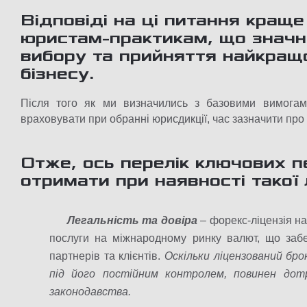
Відповіді на ці питання кращ
юристам-практикам, що знач
вибору та прийняття найкращ
бізнесу.
Після того як ми визначились з базовими вимогами
враховувати при обранні юрисдикції, час зазначити про
Отже, ось перелік ключових п
отримати при наявності такої л
Легальність та довіра
– форекс-ліцензія н
послуги на міжнародному ринку валют, що забез
партнерів та клієнтів.
Оскільки ліцензований бр
під його постійним контролем, повинен дот
законодавства.