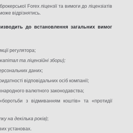
брокерської Forex ліцензії та вимоги до ліцензіатів
може відрізнятись.
ризводить до встановлення загальних вимог
кції регулятора;
апітал та ліцензійні збори);
 персональних даних;
ридатності відповідальних осіб компанії;
жнародного валютного законодавства;
 «боротьби з відмиванням коштів» та «протидії
ку на декілька років)
;
вих установах.