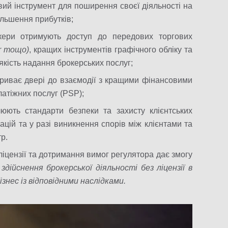
вий інструмент для поширення своєї діяльності на
ільшення прибутків;
окери отримують доступ до передових торгових
er тощо)
, кращих інструментів графічного обліку та
 якість надання брокерських послуг;
дкриває двері до взаємодії з кращими фінансовими
атіжних послуг (PSP);
юють стандарти безпеки та захисту клієнтських
ацій та у разі виникнення спорів між клієнтами та
р.
ліцензії та дотримання вимог регулятора дає змогу
 здійснення брокерської діяльності без ліцензії в
знес із відповідними наслідками.