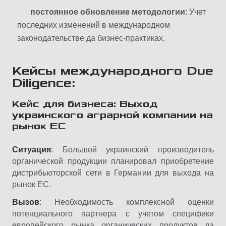
постоянное
обновление
методологии
: Учет
последних изменений в международном
законодательстве да бизнес-практиках.
Кейсы
международного
Due
Diligence:
Кейс
для
бизнеса
:
Выход
украинского
аграрной
компании
на
рынок
ЕС
Ситуация
: Большой украинский производитель
органической продукции планировал приобретение
дистрибьюторской сети в Германии для выхода на
рынок ЕС.
Вызов
: Необходимость комплексной оценки
потенциального партнера с учетом специфики
европейского рынка органических продуктов да