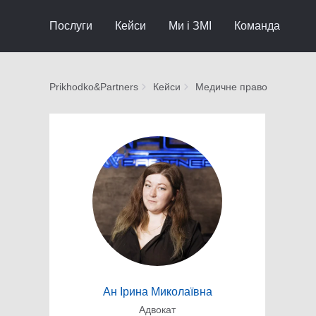
Послуги
Кейси
Ми і ЗМІ
Команда
Prikhodko&Partners
Кейси
Медичне право
Ан Ірина Миколаївна
Адвокат