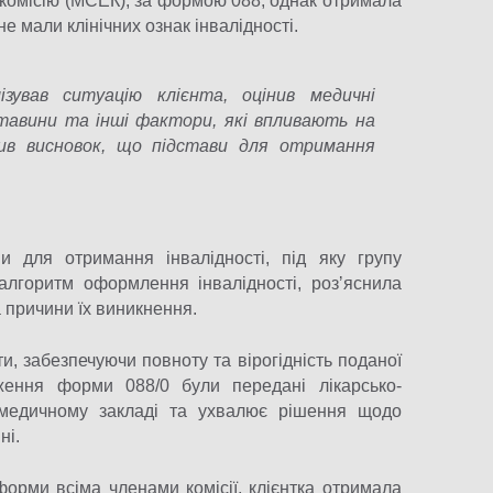
комісію (МСЕК), за формою 088, однак отримала
е мали клінічних ознак інвалідності.
ував ситуацію клієнта, оцінив медичні
ставини та інші фактори, які впливають на
бив висновок, що підстави для отримання
и для отримання інвалідності, під яку групу
алгоритм оформлення інвалідності, розʼяснила
 причини їх виникнення.
, забезпечуючи повноту та вірогідність поданої
ження форми 088/0 були передані лікарсько-
и медичному закладі та ухвалює рішення щодо
ні.
форми всіма членами комісії, клієнтка отримала