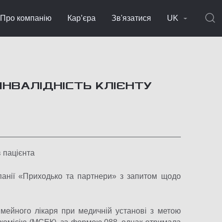
Про компанію
Кар’єра
Зв'язатися
UK
ІНВАЛІДНІСТЬ КЛІЄНТУ
 пацієнта
панії «Приходько та партнери» з запитом щодо
сімейного лікаря при медичній установі з метою