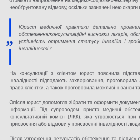
отримати направлення на медико-соціально-експертну 
необґрунтовану відмову, оскільки зазначені нею скарги н
Юрист медичної практики детально проаналіз
обстеження/консультаційні висновки лікарів, об
успішність отримання статусу інваліда і зро
інвалідності є.
На консультації з клієнтом юрист пояснила підстав
інвалідності підпадають захворювання, проговорила 
права клієнтки, а також проговорила можливі нюанси та
Опісля юрист допомогла зібрати та оформити документи
інформації. Під супроводом юриста медичні обсте
консультативній комісії (ЛКК), яка утворюється пр
присвоєння або відмови у присвоєнні інвалідності люди
Після узгодження результатів обстеження та підпису 