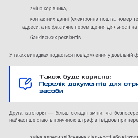
зміна керівника,
контактних данні (електронна пошта, номер те
адреси, а не фактичне переміщення діяльності на 
банківських реквізитів
У таких випадках подається повідомлення у довільній 
Також буде корисно:
Перелік документів для отри
засоби
Друга категорія — більш складні зміни, які безпосе
найчастіше стають причиною штрафів і відмов при перев
зміна адреси здійснення діяльності або відкри