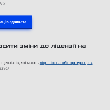
ду.
ацію адвоката
сити зміни до ліцензії на
іцензіатів, які мають
ліцензію на обіг прекурсорів,
ється: