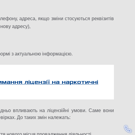
лефону, адреса, якщо зміни стосуються реквізитів
нову адресу),
формі з актуальною інформацією.
мання ліцензії на наркотичні
редньо впливають на ліцензійні умови. Саме вони
ірках. До таких змін належать:
ття нового місця провадження діяльності