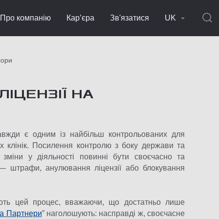
Про компанію
Кар’єра
Зв'язатися
UK
сори
ЛІЦЕНЗІЇ НА
завжди є одним із найбільш контрольованих для
их клінік. Посилення контролю з боку держави та
 зміни у діяльності повинні бути своєчасно та
е — штрафи, анулювання ліцензії або блокування
юють цей процес, вважаючи, що достатньо лише
та Партнери
” наголошують: насправді ж, своєчасне