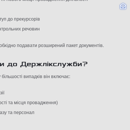
туп до прекурсорів
онтрольних речовин
обхідно подавати розширений пакет документів.
ти до Держлікслужби?
 більшості випадків він включає:
ії
ості та місця провадження)
базу та персонал