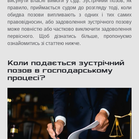
висунути власні вимоги у суді. Зустрічний позов, як
правило, приймається судом до розгляду тоді, коли
обидва позови випливають з одних і тих самих
правовідносин, або задоволення зустрічного позову
може повністю або частково виключити задоволення
первісного. Щоб дізнатись більше, пропонуємо
ознайомитись зі статтею нижче.
Коли подається зустрічний
позов в господарському
процесі?