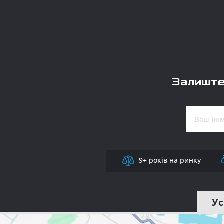
Залиште
9+ років на ринку
Ус