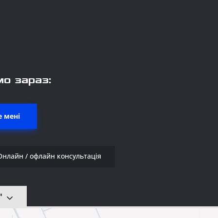
о зараз:
 мені
Онлайн / офлайн консультація
"