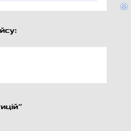
йсу:
ицій”