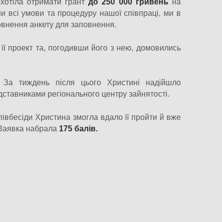
 хотіла отримати грант
до 250 000 гривень
на
и всі умови та процедуру нашої співпраці, ми в
повнення анкету для заповнення.
її проект та, погодивши його з нею, домовились
За тиждень після цього Христині надійшло
ставниками регіонального центру зайнятості.
івбесіди Христина змогла вдало її пройти й вже
 Заявка набрала
175 балів.