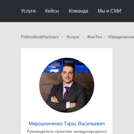
Услуги
Кейсы
Команда
Мы и СМИ
Prikhodko&Partners
Услуги
ФинТех
Юридические
Мирошниченко Тарас Васильевич
Руководитель практики международного