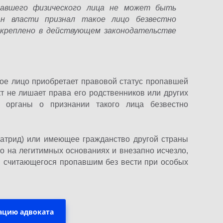
павшего физического лица не может быть
ан власти признал такое лицо безвестно
акреплено в действующем законодательстве
ское лицо приобретает правовой статус пропавшей
кт не лишает права его родственников или других
 органы о признании такого лица безвестно
патрид) или имеющее гражданство другой страны
ко на легитимных основаниях и внезапно исчезло,
а, считающегося пропавшим без вести при особых
ацию адвоката