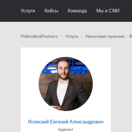
Услуги
Кейсы
Команда
Мы и СМИ
Prikhodko&Partners
Услуги
Налоговая практика
В
Ясинский Евгений Александрович
Адвокат