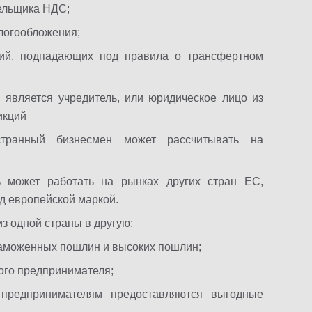
ельщика НДС;
логообложения;
ций, подпадающих под правила о трансфертном
 является учредитель, или юридическое лицо из
икций
странный бизнесмен может рассчитывать на
ь может работать на рынках других стран ЕС,
д европейской маркой.
з одной страны в другую;
таможенных пошлин и высоких пошлин;
ого предпринимателя;
предпринимателям предоставляются выгодные