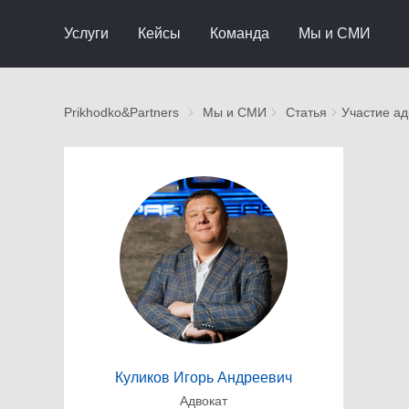
Услуги
Кейсы
Команда
Мы и СМИ
Prikhodko&Partners
Мы и СМИ
Статья
Участие ад
Куликов Игорь Андреевич
Адвокат