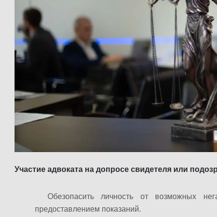
Участие адвоката на допросе свидетеля или подоз
Обезопасить личность от возможных нег
предоставлением показаний.