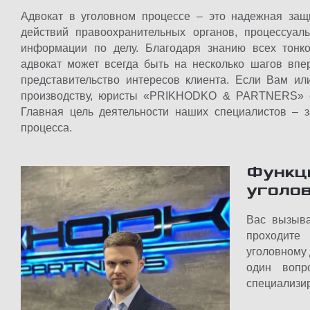
Адвокат в уголовном процессе – это надежная защ
действий правоохранительных органов, процессуал
информации по делу. Благодаря знанию всех тонко
адвокат может всегда быть на несколько шагов впе
представительство интересов клиента. Если Вам и
производству, юристы «PRIKHODKO & PARTNERS» с
Главная цель деятельности наших специалистов – з
процесса.
Функц
уголо
Вас вызыв
проходите
уголовному 
один вопр
специализи