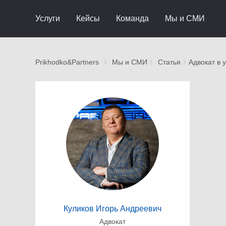
Услуги
Кейсы
Команда
Мы и СМИ
Prikhodko&Partners
Мы и СМИ
Статья
Адвокат в 
Куликов Игорь Андреевич
Адвокат