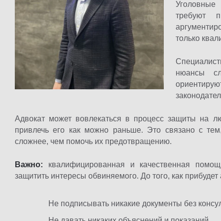
Уголовные
требуют п
аргументир
только квал
Специали
нюансы сл
ориентир
законодател
Адвокат может вовлекаться в процесс защиты на лю
привлечь его как можно раньше. Это связано с тем
сложнее, чем помочь их предотвращению.
Важно:
квалифицированная и качественная помощь
защитить интересы обвиняемого. До того, как прибудет
Не подписывать никакие документы без консу
Не давать никаких объяснений и показаний.