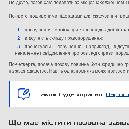
По-друге, позов слід подавати за місцезнаходженням ТЦ
По-третє, поширеними підставами для скасування грош
пропущення терміну притягнення до адміністрат
відсутність складу правопорушення;
процесуальні порушення, наприклад, відсут
неналежне повідомлення про розгляд справи, поруш
По-четверте, подача позову повинна бути юридично г
на законодавство. Навіть одна помилка може призвести
Також буде корисно:
Вартіс
Що має містити позовна заяв