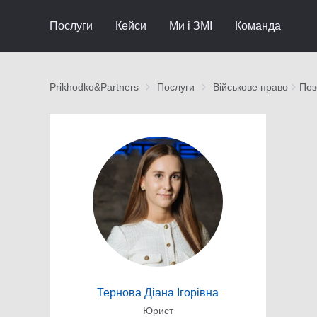
Послуги
Кейси
Ми і ЗМІ
Команда
Prikhodko&Partners
Послуги
Військове право
Поз
Тернова Діана Ігорівна
Юрист