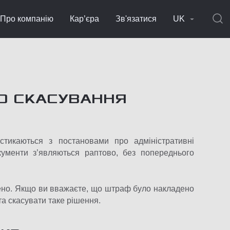
Про компанію
Кар’єра
Зв'язатися
UK
О СКАСУВАННЯ
стикаються з постановами про адміністративні
кументи з’являються раптово, без попереднього
ачено. Якщо ви вважаєте, що штраф було накладено
та скасувати таке рішення.