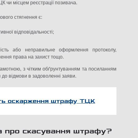
К чи місцем реєстрації позивача.
ового стягнення є:
ивної відповідальності;
ність або неправильне оформлення протоколу,
ення права на захист тощо.
рамотною, з чітким обґрунтуванням та посиланням
 до відмови в задоволенні заяви.
ть оскарження штрафу ТЦК
а про скасування штрафу?