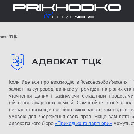
окат ТЦК
АДВОКАТ ТЦК
Коли йдеться про взаємодію військовозобов’язаних і
захисті та супроводі виникає у громадян на різних ета
уточнення даних і закінчуючи складними процесам
військово-лікарських комісій. Самостійне розв’язан
незнання тонкощів постійно змінюваного законодавств
умовою для збереження своїх прав. Якщо вам потріб
адвокатського бюро
«Приходько та партнери»
можуть с