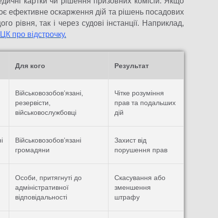
дичні картки чи рішення призовних комісій. Якщо
ює ефективне оскарження дій та рішень посадових
о рівня, так і через судові інстанції. Наприклад,
К про відстрочку.
Для кого
Результат
Військовозобов’язані,
Чітке розуміння
резервісти,
прав та подальших
військовослужбовці
дій
і
Військовозобов’язані
Захист від
громадяни
порушення прав
Особи, притягнуті до
Скасування або
адміністративної
зменшення
відповідальності
штрафу