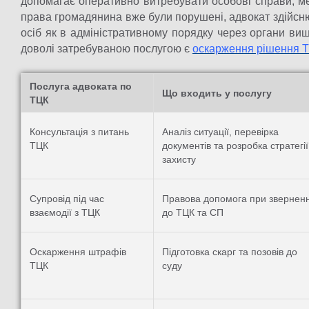
допомагає оперативно витребувати особові справи, ме
права громадянина вже були порушені, адвокат здійсн
осіб як в адміністративному порядку через органи вищог
доволі затребуваною послугою є
оскарження рішення ТЦ
Послуга адвоката по
Що входить у послугу
ТЦК
Консультація з питань
Аналіз ситуації, перевірка
ТЦК
документів та розробка стратегії
захисту
Супровід під час
Правова допомога при зверненн
взаємодії з ТЦК
до ТЦК та СП
Оскарження штрафів
Підготовка скарг та позовів до
ТЦК
суду