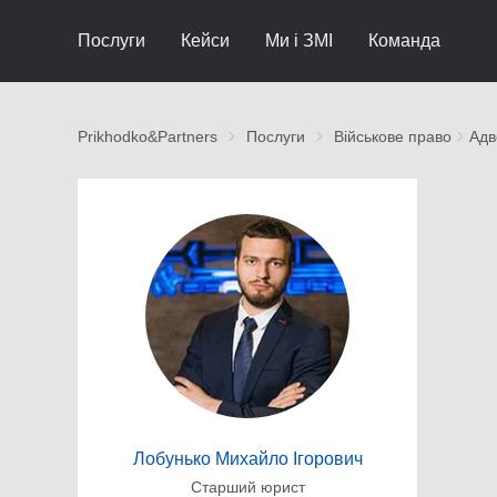
Послуги
Кейси
Ми і ЗМІ
Команда
Prikhodko&Partners
Послуги
Військове право
Адв
Лобунько Михайло Ігорович
Старший юрист