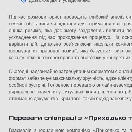
дозволяє діяти усвідомлено.
Під час розмови юрист проводить глибокий аналіз сит
сімейні обставини чи підстави для отримання відстро
оцінка ризиків, яка дає змогу заздалегідь виявити п
ускладнення під час проходження процедур. На осно
варіанти дій, детально роз’яснюючи наслідки кожног
формування правової позиції, яка базується виключ
клієнту чітко знати свої права та обов’язки у конкретних
Сьогодні надзвичайно затребуваним форматом є онлайн
формат забезпечує максимальну зручність, адже клієнту
особисті зустрічі. Головною перевагою онлайн-взаємоді
вирішальне значення у ситуаціях, коли рішення потрі
отримання документів. Крім того, такий підхід забезпечу
Переваги співпраці з «Приходько 
Взаємодія з юридичною компанією «Приходько та па