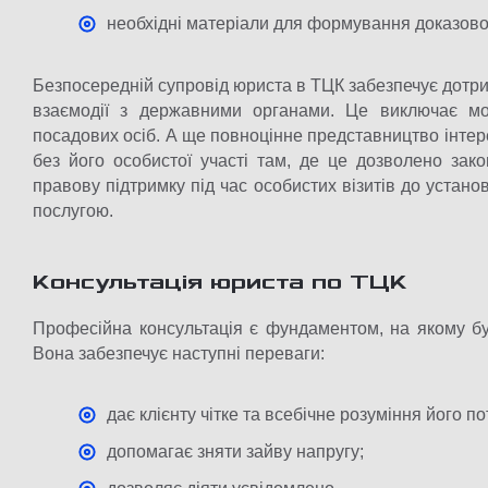
необхідні матеріали для формування доказової
Безпосередній супровід юриста в ТЦК забезпечує дотри
взаємодії з державними органами. Це виключає м
посадових осіб. А ще повноцінне представництво інтере
без його особистої участі там, де це дозволено зак
правову підтримку під час особистих візитів до устан
послугою.
Консультація юриста по ТЦК
Професійна консультація є фундаментом, на якому бу
Вона забезпечує наступні переваги:
дає клієнту чітке та всебічне розуміння його по
допомагає зняти зайву напругу;