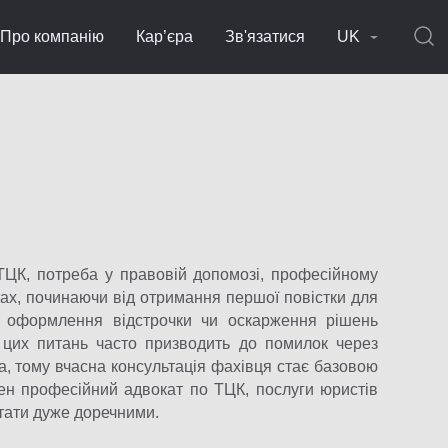
Про компанію
Кар’єра
Зв'язатися
UK
 ТЦК, потреба у правовій допомозі, професійному
пах, починаючи від отримання першої повістки для
и оформлення відстрочки чи оскарження рішень
ня цих питань часто призводить до помилок через
а, тому вчасна консультація фахівця стає базовою
ен професійний адвокат по ТЦК, послуги юристів
тати дуже доречними.