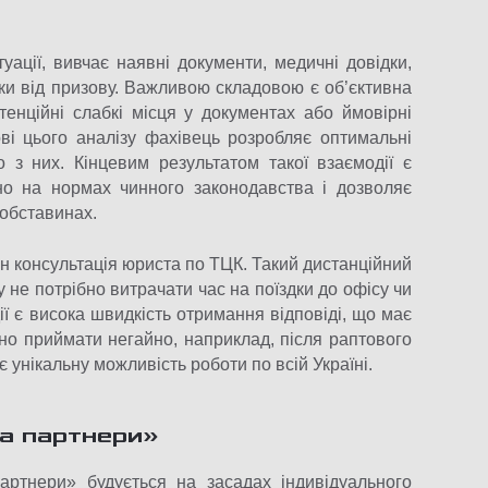
уації, вивчає наявні документи, медичні довідки,
чки від призову. Важливою складовою є об’єктивна
отенційні слабкі місця у документах або ймовірні
ві цього аналізу фахівець розробляє оптимальні
о з них. Кінцевим результатом такої взаємодії є
но на нормах чинного законодавства і дозволяє
 обставинах.
 консультація юриста по ТЦК. Такий дистанційний
 не потрібно витрачати час на поїздки до офісу чи
ї є висока швидкість отримання відповіді, що має
бно приймати негайно, наприклад, після раптового
є унікальну можливість роботи по всій Україні.
та партнери»
ртнери» будується на засадах індивідуального