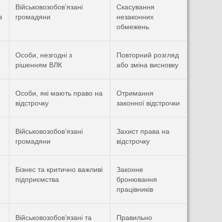
Військовозобов’язані
Скасування
в
громадяни
незаконних
обмежень
Особи, незгодні з
Повторний розгляд
рішенням ВЛК
або зміна висновку
Особи, які мають право на
Отримання
відстрочку
законної відстрочки
Військовозобов’язані
Захист права на
громадяни
відстрочку
Бізнес та критично важливі
Законне
підприємства
бронювання
працівників
Військовозобов’язані та
Правильно