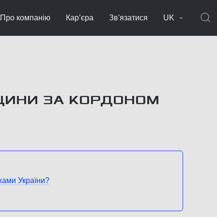
Про компанію
Кар’єра
Зв'язатися
UK
ЩИНИ ЗА КОРДОНОМ
жами України?