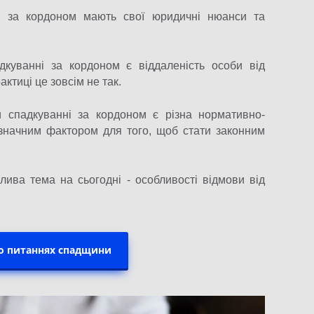
і за кордоном мають свої юридичні нюанси та
куванні за кордоном є віддаленість особи від
ктиці це зовсім не так.
 спадкуванні за кордоном є різна нормативно-
визначним фактором для того, щоб стати законним
лива тема на сьогодні - особливості відмови від
о питаннях спадщини