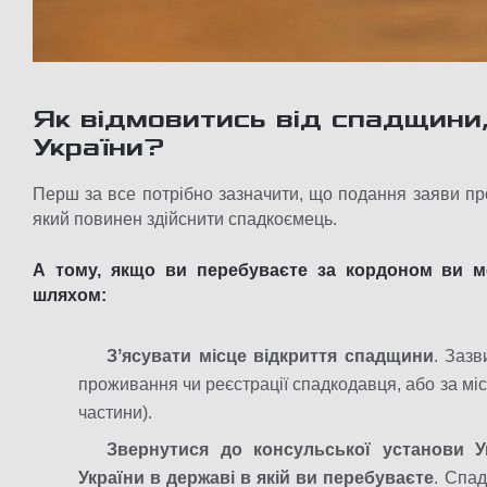
Як відмовитись від спадщини
України?
Перш за все потрібно зазначити, що подання заяви пр
який повинен здійснити спадкоємець.
А тому, якщо ви перебуваєте за кордоном ви м
шляхом:
Зʼясувати місце відкриття спадщини
. Зазв
проживання чи реєстрації спадкодавця, або за м
частини).
Звернутися до консульської установи У
України в державі в якій ви перебуваєте
. Спад