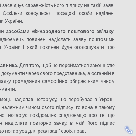
 засвідчує справжність його підпису на такій заяві
 Оскільки консульські посадові особи наділені
и України.
ни засобами міжнародного поштового звʼязку
.
спадкоємець повинен надіслати заяву поштовими
ї України і який повинен буде оголошувати про
тавника
. Для того, щоб не перейматися законністю
і документи через свого представника, а останній в
ипадку громадянин самостійно обирає яким чином
ументи.
мець надіслав нотаріусу, що перебуває в Україні
 належним чином свого підпису, то вона в такому
нс, нотаріус повідомляє спадкоємцю про те, що
 надіслати повторно заяву, в якій його підпис
о нотаріуса для реалізації своїх прав.