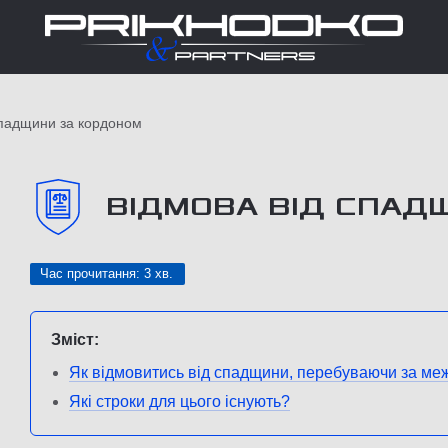
спадщини за кордоном
ВІДМОВА ВІД СПАД
Час прочитання: 3 хв.
Зміст:
Як відмовитись від спадщини, перебуваючи за ме
Які строки для цього існують?