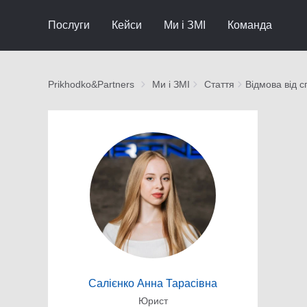
Послуги
Кейси
Ми і ЗМІ
Команда
Prikhodko&Partners
Ми і ЗМІ
Стаття
Відмова від 
Салієнко Анна Тарасівна
Юрист