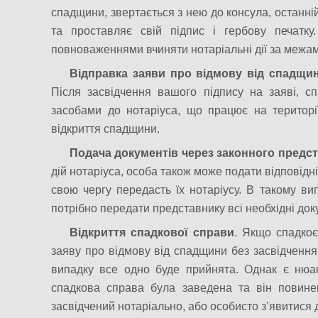
спадщини, звертається з нею до консула, останній
та проставляє свій підпис і гербову печатку.
повноваженнями вчиняти нотаріальні дії за межам
Відправка заяви про відмову від спадщи
Після засвідчення вашого підпису на заяві, 
засобами до нотаріуса, що працює на територі
відкриття спадщини.
Подача документів через законного предс
дій нотаріуса, особа також може подати відповідн
свою чергу передасть їх нотаріусу. В такому в
потрібно передати представнику всі необхідні док
Відкриття спадкової справи
. Якщо спадкоє
заяву про відмову від спадщини без засвідчення
випадку все одно буде прийнята. Однак є нюа
спадкова справа була заведена та він повинен
засвідчений нотаріально, або особисто зʼявитися д