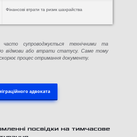
Фінансові втрати та ризик шахрайства
и часто супроводжується технічними та
до відмови або втрати статусу. Саме тому
искорює процес отримання документу.
міграційного адвоката
рмленні посвідки на тимчасове
штування