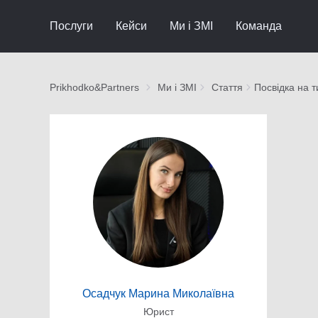
Послуги
Кейси
Ми і ЗМІ
Команда
Prikhodko&Partners
Ми і ЗМІ
Стаття
Посвідка на т
Осадчук Марина Миколаївна
Юрист