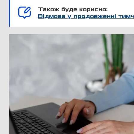
Також буде корисно:
Відмова у продовженні тимч