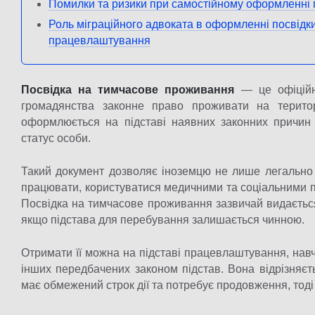
Помилки та ризики при самостійному оформленні 
Роль міграційного адвоката в оформленні посвідк
працевлаштування
Посвідка на тимчасове проживання
— це офіційни
громадянства законне право проживати на територ
оформлюється на підставі наявних законних причин 
статус особи.
Такий документ дозволяє іноземцю не лише легально п
працювати, користуватися медичними та соціальними п
Посвідка на тимчасове проживання зазвичай видаєтьс
якщо підстава для перебування залишається чинною.
Отримати її можна на підставі працевлаштування, навча
інших передбачених законом підстав. Вона відрізняєт
має обмежений строк дії та потребує продовження, тоді