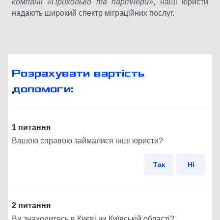
компанії
«Приходько та партнери»
, наші юристи
надають широкий спектр міграційних послуг.
Розрахувати вартість
допомоги:
1 питання
Вашою справою займалися інші юристи?
Так
Ні
2 питання
Ви знаходитесь в Києві чи Київській області?