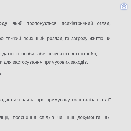
оду
, який пропонується: психіатричний огляд,
про тяжкий психічний розлад та загрозу життю чи
ездатність особи забезпечувати свої потреби;
ви для застосування примусових заходів.
а:
одається заява про примусову госпіталізацію / її
ліції, пояснення свідків чи інші документи, які