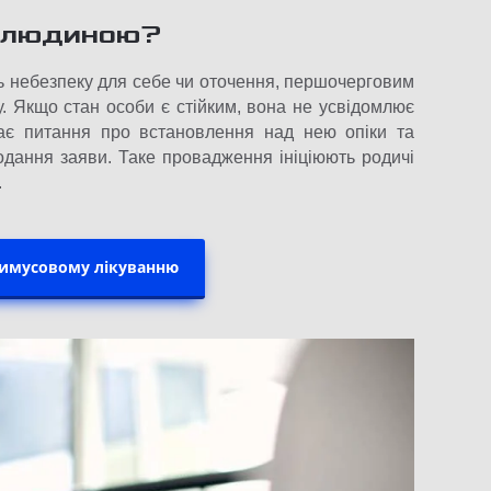
ю людиною?
ть небезпеку для себе чи оточення, першочерговим
у. Якщо стан особи є стійким, вона не усвідомлює
тає питання про встановлення над нею опіки та
дання заяви. Таке провадження ініціюють родичі
.
римусовому лікуванню