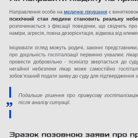
Направлення особи на
медичне лікування
є винятковою
психічний стан людини становить реальну небе
розпочинається з фіксації поведінки, що свідчить пр
наміри, агресія, повна дезорієнтація, відмова від еле
Ініціювати огляд можуть родичі, законні представники
про доцільність госпіталізації первинно ухвалює лік
провести добровільно - психіатр звертається до су
негайної небезпеки лікар може самостійно госпіта
зобов’язаний подати заяву до суду для підтвердження з
Подальше рішення про примусову госпіталізаці
після аналізу ситуації.
Зразок позовною заяви про п