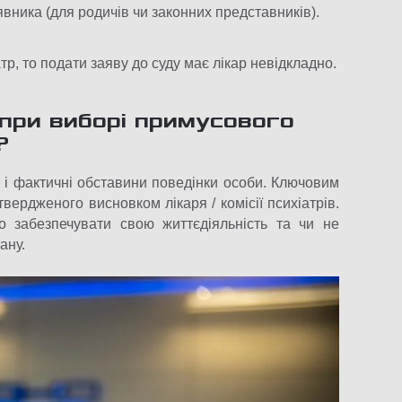
ника (для родичів чи законних представників).
, то подати заяву до суду має лікар невідкладно.
при виборі примусового
?
к і фактичні обставини поведінки особи. Ключовим
вердженого висновком лікаря / комісії психіатрів.
о забезпечувати свою життєдіяльність та чи не
ану.