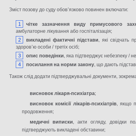
Зміст позову до суду обов’язково повинен включати:
чітке зазначення виду примусового зах
амбулаторне лікування або госпіталізація;
викладені фактичні підстави
, які свідчать 
здоров’ю особи / третіх осіб;
опис поведінки
, яка підтверджує небезпеку / н
посилання на норми закону
, що дають підста
Також слід додати підтверджувальні документи, зокрем
висновок лікаря-психіатра
;
висновок комісії лікарів-психіатрів
, якщо п
продовження;
медичні виписки
, акти огляду, довідки по
підтверджують викладені обставини;