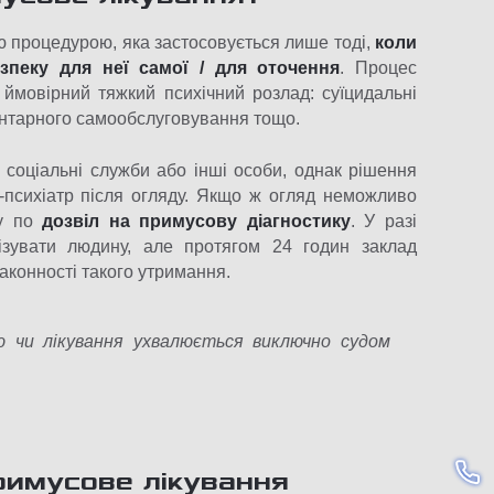
 процедурою, яка застосовується лише тоді,
коли
зпеку для неї самої / для оточення
. Процес
о ймовірний тяжкий психічний розлад: суїцидальні
ментарного самообслуговування тощо.
, соціальні служби або інші особи, однак рішення
ар-психіатр після огляду. Якщо ж огляд неможливо
ду по
дозвіл на примусову діагностику
. У разі
лізувати людину, але протягом 24 годин заклад
аконності такого утримання.
ю чи лікування ухвалюється виключно судом
римусове лікування