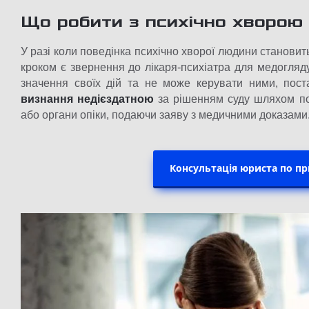
Що робити з психічно хворо
У разі коли поведінка психічно хворої людини станови
кроком є звернення до лікаря-психіатра для медогляд
значення своїх дій та не може керувати ними, пос
визнання недієздатною
за рішенням суду шляхом по
або органи опіки, подаючи заяву з медичними доказами
Консультація юриста по п