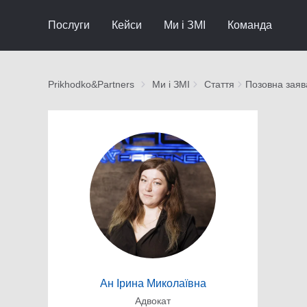
Послуги
Кейси
Ми і ЗМІ
Команда
Prikhodko&Partners
Ми і ЗМІ
Стаття
Позовна заяв
Ан Ірина Миколаївна
Адвокат