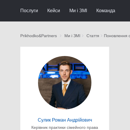
Послуги
Кейси
Ми і ЗМІ
Команда
Prikhodko&Partners
Ми і ЗМІ
Стаття
Поновлення с
Сулик Роман Андрійович
Керівник практики сімейного права