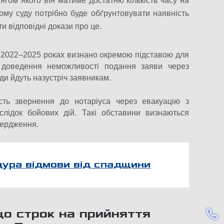
ягом якого він матиме достатню кількість часу на
му суду потрібно буде обґрунтовувати наявність
и відповідні докази про це.
 у 2022–2025 роках визнано окремою підставою для
і доведення неможливості подання заяви через
ди йдуть назустріч заявникам.
сть звернення до нотаріуса через евакуацію з
слідок бойових дій. Такі обставини визнаються
вердження.
ура відмови від спадщини
що строк на прийняття