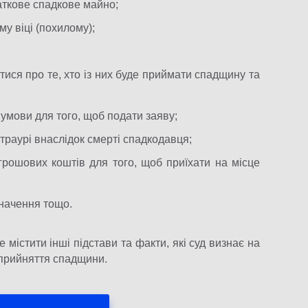
аткове спадкове майно;
у віці (похилому);
ися про те, хто із них буде приймати спадщину та
 умови для того, щоб подати заяву;
 траурі внаслідок смерті спадкодавця;
грошових коштів для того, щоб приїхати на місце
значення тощо.
істити інші підстави та факти, які суд визнає на
 прийняття спадщини.