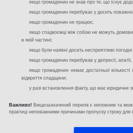
якщо громадянин не знав про те, що існує дод
якщо громадянин перебуває у досить поважном
якщо громадянин не працює;
якщо спадкоємці між собою не можуть домовит
в якій частині;
якщо були наявні досить несприятливі погодні
якщо громадянин перебував у депресії, апатії,
якщо громадянин немає достатньої кількості 
відкриття спадщини;
у разі встановлення факту, що має юридичне 
Важливо
!
Вищезазначений перелік є неповним та може м
практиці неповажними причинами пропуску строку для