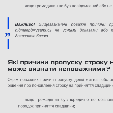
якщо громадянин не був повідомлений або не м
Важливо
!
Вищезазначені поважні причини п
підтверджуватись не усними доказами або по
доказовою базою.
Які причини пропуску строку
може визнати неповажними
?
Окрім поважних причин пропуску, деякі життєві обст
рішення про поновлення строку на прийняття спадщини
якщо громадянин був юридично не обізнан
порядок прийняття спадщини;