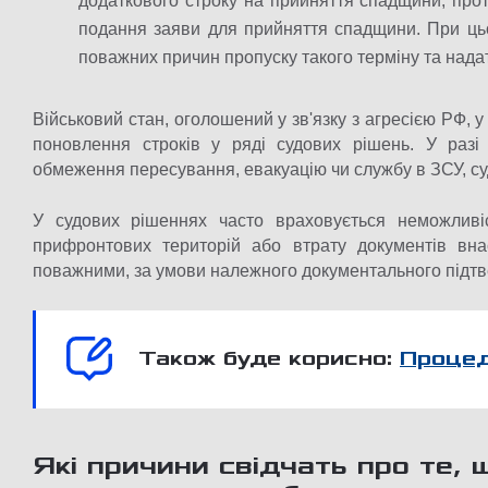
додаткового строку на прийняття спадщини, прот
подання заяви для прийняття спадщини. При цьо
поважних причин пропуску такого терміну та надат
Військовий стан, оголошений у зв'язку з агресією РФ,
поновлення строків у ряді судових рішень. У раз
обмеження пересування, евакуацію чи службу в ЗСУ, су
У судових рішеннях часто враховується неможливі
прифронтових територій або втрату документів вна
поважними, за умови належного документального підт
Також буде корисно:
Процед
Які причини свідчать про те, 