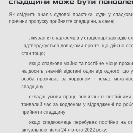
спадщини може бути поновле
Як свідчить аналіз судової практики, суди у спадко
причини пропуску прийняття спадщини, а саме:
лікування спадкоємців у стаціонарі закладів о
Підтверджується довідками про те, що дійсно ос
стан тощо;
якщо спадкове майно та постійне місце прож
на досить значній відстані один від одного, щ
особа проживає за кордоном і немає можливос
спадщину;
складні умови праці, повʼязані із постійним
тривалий час за кордоном у відрядженні по робо
прийняти спадщину;
якщо спадкоємець перебуває постійно на ст
актуальною після 24 лютого 2022 року;