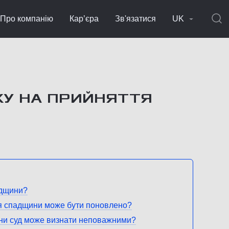
Про компанію
Кар’єра
Зв'язатися
UK
У НА ПРИЙНЯТТЯ
адщини?
ття спадщини може бути поновлено?
ини суд може визнати неповажними?