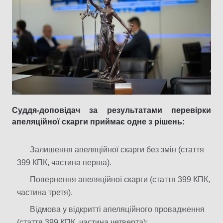
Суддя-доповідач за результатами перевірки
апеляційної скарги приймає одне з рішень:
Залишення апеляційної скарги без змін (стаття
399 КПК, частина перша).
Повернення апеляційної скарги (стаття 399 КПК,
частина третя).
Відмова у відкритті апеляційного провадження
(стаття 399 КПК, частина четверта);