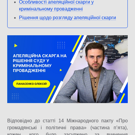
Особливості апеляційної скарги у
кримінальному провадженні
Рішення щодо розгляду апеляційної скарги
Відповідно до статті 14 Міжнародного пакту «Про
громадянські і політичні права» (частина п’ята),
кожен, кого було засуджено за вчинення