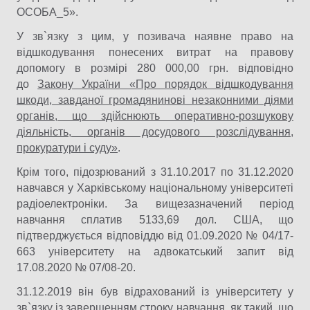
ОСОБА_5».
У зв`язку з цим, у позивача наявне право на
відшкодування понесених витрат на правову
допомогу в розмірі 280 000,00 грн. відповідно
до
Закону України «Про порядок відшкодування
шкоди, завданої громадянинові незаконними діями
органів, що здійснюють оперативно-розшукову
діяльність, органів досудового розслідування,
прокуратури і суду»
.
Крім того, підозрюваний з 31.10.2017 по 31.12.2020
навчався у Харківському національному університеті
радіоелектроніки. За вищезазначений період
навчання сплатив 5133,69 дол. США, що
підтверджується відповіддю від 01.09.2020 № 04/17-
663 університету на адвокатський запит від
17.08.2020 № 07/08-20.
31.12.2019 він був відрахований із університету у
зв`язку із завершенням строку навчання, як такий, що