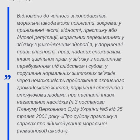
Відповідно до чинного законодавства
моральна шкода може полягати, зокрема: у
приниженні честі, гідності, престижу або
ділової репутації, моральних переживаннях у
зв`язку з ушкодженням здоров`я, у порушенні
права власності, прав, наданих споживачам,
інших цивільних прав, у зв`язку з незаконним
перебуванням під слідством і судом, у
порушенні нормальних життєвих зв`язків
через неможливість продовження активного
громадського життя, порушенні стосунків з
оточуючими людьми, при настанні інших
негативних наслідків (п.3 постанови
Пленуму Верховного Суду України №5 від 25
травня 2001 року «Про судову практику в
справах про відшкодування моральної
(немайнової) шкоди»).