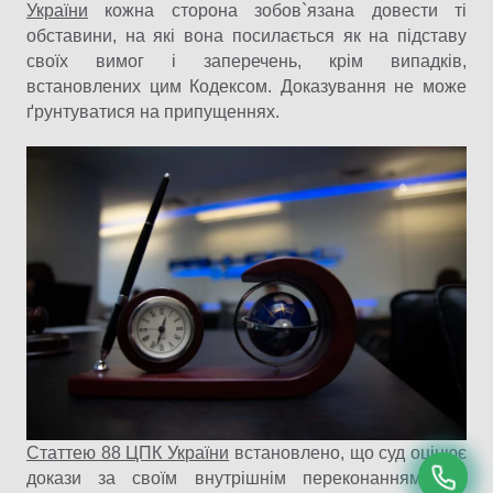
України
кожна сторона зобов`язана довести ті
обставини, на які вона посилається як на підставу
своїх вимог і заперечень, крім випадків,
встановлених цим Кодексом. Доказування не може
ґрунтуватися на припущеннях.
Статтею 88 ЦПК України
встановлено, що суд оцінює
докази за своїм внутрішнім переконанням, що