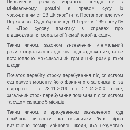
Визначення розміру моральної шкоди не в
мінімальному розмірі є правом суду із
урахуванням
ст. 23 ЦК України
та Постанови пленуму
Верховного Суду України від 31 березня 1995 року №
4 «Про судову практику в справах про
відшкодування моральної (немайнової) шкоди».
Таким чином, законом визначений мінімальний
розмір моральної шкоди, яка відшкодовується, та не
встановлено максимальний граничний розмір такої
шкоди.
Початок перебігу строку перебування під слідством
суд рахує з моменту його фактичного затримання за
підозрою - з 28.11.2019 по 27.04.2020, отже,
загальний строк перебування позивача під слідством
та судом складає 5 місяців.
Таким чином, з врахуванням зазначеного, суд
прийшов висновку, що позивачем було вірно
визначено розмір майнової шкоди, яка безумовно