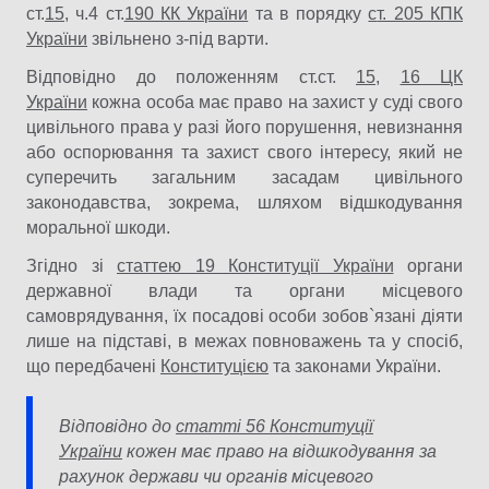
ст.
15
, ч.4 ст.
190 КК України
та в порядку
с
т. 205 КПК
України
звільнено з-під варти.
Відповідно до положенням ст.ст.
15
,
16 ЦК
України
кожна особа має право на захист у суді свого
цивільного права у разі його порушення, невизнання
або оспорювання та захист свого інтересу, який не
суперечить загальним засадам цивільного
законодавства, зокрема, шляхом відшкодування
моральної шкоди.
Згідно зі
статтею 19 Конституції України
органи
державної влади та органи місцевого
самоврядування, їх посадові особи зобов`язані діяти
лише на підставі, в межах повноважень та у спосіб,
що передбачені
Конституцією
та законами України.
Відповідно до
статті 56 Конституції
України
кожен має право на відшкодування за
рахунок держави чи органів місцевого