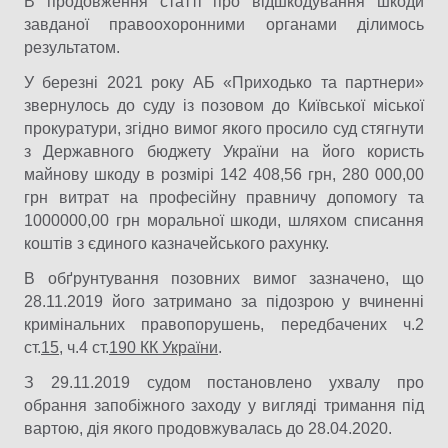
В продовження статті про відшкодування шкоди
завданої правоохоронними органами ділимось
результатом.
У березні 2021 року АБ «Приходько та партнери»
звернулось до суду із позовом до Київської міської
прокуратури, згідно вимог якого просило суд стягнути
з Державного бюджету України на його користь
майнову шкоду в розмірі 142 408,56 грн, 280 000,00
грн витрат на професійну правничу допомогу та
1000000,00 грн моральної шкоди, шляхом списання
коштів з єдиного казначейського рахунку.
В обґрунтування позовних вимог зазначено, що
28.11.2019 його затримано за підозрою у вчиненні
кримінальних правопорушень, передбачених ч.2
ст.
15
, ч.4 ст.
190 КК України
.
З 29.11.2019 судом постановлено ухвалу про
обрання запобіжного заходу у вигляді тримання під
вартою, дія якого продовжувалась до 28.04.2020.