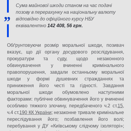
Сума майнової шкоди станом на час подачі
позову в перерахунку на національну валюту
відповідно до офіційного курсу НБУ
еквівалентно
142 408, 56 грн.
Обґрунтовуючи розмір моральної шкоди, позивач
вказує, що дії органу досудового розслідування,
прокуратури та суду, щодо незаконного
обвинувачення у вчиненні кримінального
правопорушення, завдали останньому моральної
шкоди у формі душевних стражданнях та
приниження його честі та гідності. Завдання
моральної шкоди обумовлено наступними
факторами: публічне обвинувачення його у вчиненні
особливо тяжкого злочину, передбаченого ч.2 ст.
15
,
ч.4 ст.
190 КК України
; незаконне тривале кримінальне
переслідування його; позбавлення його волі;
перебування у ДУ «Київському слідчому ізоляторі»;