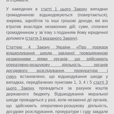
їх отримати.
У наведених в
статті 1 цього Закону
випадках
громадянинові відшкодовуються (повертаються),
зокрема, заробіток та інші грошові доходи, які він
втратив внаслідок незаконних дій; суми, сплачені
громадянином у зв`язку з поданням йому юридичної
допомоги (
стаття 3 вказаного Закону
).
Статтею 4 Закону України «Про порядок
відшкодування шкоди, завданої громадянинові
незаконними діями органів, що здійснюють
оперативно-розшукову діяльність, органів
досудового розслідування, прокуратури і
суду»
встановлено, що відшкодування шкоди у
випадках, передбачених пунктами 1, 3, 4 і 5
статті 3
цього Закону
, провадиться за рахунок коштів
державного бюджету. Відшкодування моральної
шкоди провадиться у разі, коли незаконні дії органів,
що здійснюють оперативно-розшукову діяльність,
досудове розслідування, прокуратури і суду завдали