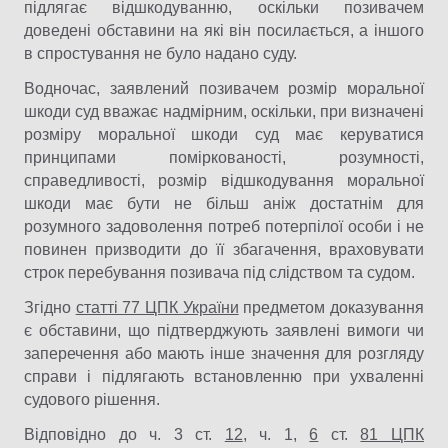
підлягає відшкодуванню, оскільки позивачем
доведені обставини на які він посилається, а іншого
в спростування не було надано суду.
Водночас, заявлений позивачем розмір моральної
шкоди суд вважає надмірним, оскільки, при визначені
розміру моральної шкоди суд має керуватися
принципами поміркованості, розумності,
справедливості, розмір відшкодування моральної
шкоди має бути не більш аніж достатнім для
розумного задоволення потреб потерпілої особи і не
повинен призводити до її збагачення, враховувати
строк перебування позивача під слідством та судом.
Згідно
статті 77 ЦПК України
предметом доказування
є обставини, що підтверджують заявлені вимоги чи
заперечення або мають інше значення для розгляду
справи і підлягають встановленню при ухваленні
судового рішення.
Відповідно до ч. 3 ст.
12
, ч. 1,
6
ст.
81 ЦПК