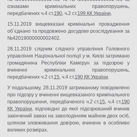
ознаками кримінальних правопорушень,
передбачених ч.4 ст.
190
, ч.2 ст.
199 КК України
.
15.11.2019 вищевказані кримінальні провадження
об`єднано та продовжено досудове розслідування за
№42019000000002402.
28.11.2019 слідчим слідчого управління Головного
управління Національної поліції у м. Києві затримано
громадянина Республіки Камерун за підозрою у
вчиненні кримінальних правопорушень,
передбачених ч.2 ст.
15
, ч.4 ст.
190 КК України
.
У подальшому, 28.11.2019 затриманому повідомлено
про підозру у вчиненні вищевказаного кримінального
правопорушення, передбаченого ч.2 ст.
15
, ч.4 ст.
190
КК України
, відповідно до якої підозрюваний вчинив
закінчений замах на заволодінням майном двох осіб,
шляхом зловживання довірою, вчинене в особливо
великих розмірах.