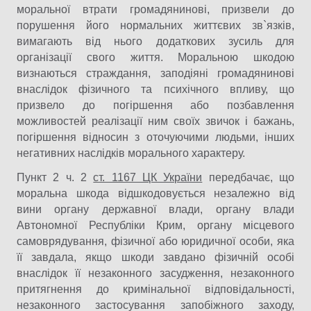
моральної втрати громадянинові, призвели до
порушення його нормальних життєвих зв`язків,
вимагають від нього додаткових зусиль для
організації свого життя. Моральною шкодою
визнаються страждання, заподіяні громадянинові
внаслідок фізичного та психічного впливу, що
призвело до погіршення або позбавлення
можливостей реалізації ним своїх звичок і бажань,
погіршення відносин з оточуючими людьми, інших
негативних наслідків морального характеру.
Пункт 2 ч. 2
ст. 1167 ЦК України
передбачає, що
моральна шкода відшкодовується незалежно від
вини органу державної влади, органу влади
Автономної Республіки Крим, органу місцевого
самоврядування, фізичної або юридичної особи, яка
її завдала, якщо шкоди завдано фізичній особі
внаслідок її незаконного засудження, незаконного
притягнення до кримінальної відповідальності,
незаконного застосування запобіжного заходу,