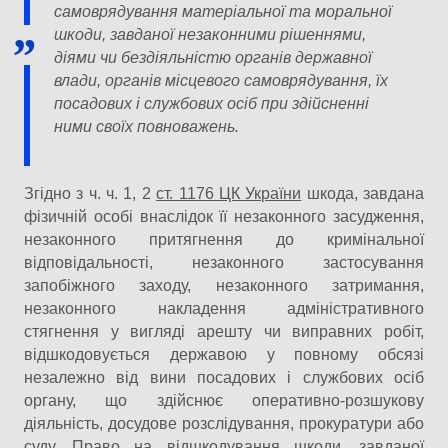
самоврядування матеріальної та моральної
шкоди, завданої незаконними рішеннями,
діями чи бездіяльністю органів державної
влади, органів місцевого самоврядування, їх
посадових і службових осіб при здійсненні
ними своїх повноважень.
Згідно з ч. ч. 1, 2
ст. 1176 ЦК України
шкода, завдана
фізичній особі внаслідок її незаконного засудження,
незаконного притягнення до кримінальної
відповідальності, незаконного застосування
запобіжного заходу, незаконного затримання,
незаконного накладення адміністративного
стягнення у вигляді арешту чи виправних робіт,
відшкодовується державою у повному обсязі
незалежно від вини посадових і службових осіб
органу, що здійснює оперативно-розшукову
діяльність, досудове розслідування, прокуратури або
суду. Право на відшкодування шкоди, завданої