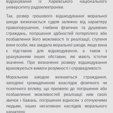
відрахування із Харківського національного
університету радіоелектроніки.
Так, розмір грошового відшкодування моральної
шкоди визначається судом залежно від характеру
правопорушення, глибини фізичних та душевних
страждань, погіршення здібностей потерпілого або
позбавлення його можливості їх реалізації, ступеня
вини особи, яка завдала моральної шкоди, якщо вина
є підставою для відшкодування, а також з
урахуванням інших обставин, які мають істотне
значення. При визначенні розміру відшкодування
враховуються вимоги розумності і справедливості.
Моральною шкодою визнаються страждання,
заподіяні громадянинові внаслідок фізичного чи
психічного впливу, що призвело до погіршення або
позбавлення можливостей реалізації ним своїх
звичок і бажань, погіршення відносин з оточуючими
людьми, інших негативних наслідків морального
характеру.