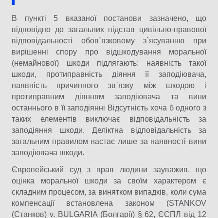
В пункті 5 вказаної постанови зазначено, що
відповідно до загальних підстав цивільно-правової
відповідальності обов`язковому з`ясуванню при
вирішенні спору про відшкодування моральної
(немайнової) шкоди підлягають: наявність такої
шкоди, протиправність діяння її заподіювача,
наявність причинного зв`язку між шкодою і
протиправним діянням заподіювача та вини
останнього в її заподіянні Відсутність хоча б одного з
таких елементів виключає відповідальність за
заподіяння шкоди. Деліктна відповідальність за
загальним правилом настає лише за наявності вини
заподіювача шкоди.
Європейський суд з прав людини зауважив, що
оцінка моральної шкоди за своїм характером є
складним процесом, за винятком випадків, коли сума
компенсації встановлена законом (STANKOV
(Станков) v. BULGARIA (Болгарії) § 62, ЄСПЛ від 12