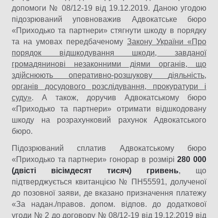
допомоги № 08/12-19 від 19.12.2019. Даною угодою
підозрюваний уповноважив Адвокатське бюро
«Приходько та партнери» стягнути шкоду в порядку
та на умовах передбаченому
Закону України «Про
порядок відшкодування шкоди, завданої
громадянинові незаконними діями органів, що
здійснюють оперативно-розшукову
діяльність,
органів досудового розслідування, прокуратури і
суду»
. А також, доручив Адвокатському бюро
«Приходько та партнери» отримати відшкодовану
шкоду на розрахунковий рахунок Адвокатського
бюро.
Підозрюваний сплатив Адвокатському бюро
«Приходько та партнери» гонорар в розмірі
280 000
(двісті вісімдесят тисяч) гривень
, що
підтверджується квитанцією № ПН55591, долученої
до позовної заяви, де вказано призначення платежу
«За надан./правов. допом. відпов. до додаткової
угоди № 2 до договору № 08/12-19 від 19.12.2019 від