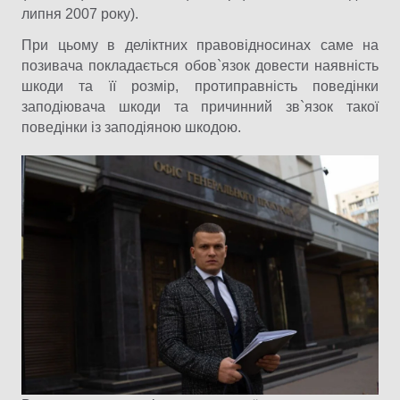
липня 2007 року).
При цьому в деліктних правовідносинах саме на
позивача покладається обов`язок довести наявність
шкоди та її розмір, протиправність поведінки
заподіювача шкоди та причинний зв`язок такої
поведінки із заподіяною шкодою.