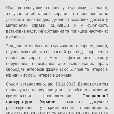
Суд, розглянувши справу у судовому засіданні,
з`ясувавши обставини справи та перевіривши їх
доказами шляхом дослідження письмових доказів у
матеріалах справи, оцінивши їх у сукупності,
встановив наступні обставини та прийшов наступних
висновків.
Завданням цивільного судочинства є справедливий,
неупереджений та своєчасний розгляд і вирішення
цивільних справ з метою ефективного захисту
порушених, невизнаних або оспорюваних прав,
свобод чи інтересів фізичних осіб, прав та інтересів
юридичних осіб, інтересів держави.
Судом встановлено, що 13.11.2019 Департаментом
процесуального керівництва в особливо важливих
кримінальних провадженнях
Генеральної
прокуратури України
розпочато досудове
розслідування у кримінальних провадженнях
№42019000000002402 та №42019000000002403 за