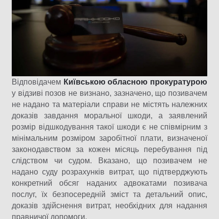
Відповідачем
Київською обласною прокуратурою
у відзиві позов не визнано, зазначено, що позивачем
не надано та матеріали справи не містять належних
доказів завдання моральної шкоди, а заявлений
розмір відшкодування такої шкоди є не співмірним з
мінімальним розміром заробітної плати, визначеної
законодавством за кожен місяць перебування під
слідством чи судом. Вказано, що позивачем не
надано суду розрахунків витрат, що підтверджують
конкретний обсяг наданих адвокатами позивача
послуг, їх безпосередній зміст та детальний опис,
доказів здійснення витрат, необхідних для надання
правничої допомоги.