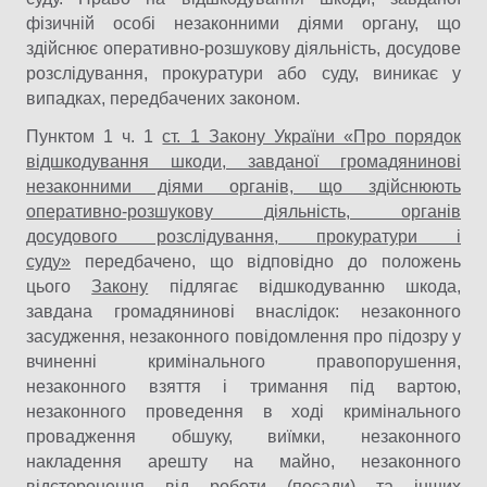
фізичній особі незаконними діями органу, що
здійснює оперативно-розшукову діяльність, досудове
розслідування, прокуратури або суду, виникає у
випадках, передбачених законом.
Пунктом 1 ч. 1
ст. 1 Закону України «Про порядок
відшкодування шкоди, завданої громадянинові
незаконними діями органів, що здійснюють
оперативно-розшукову діяльність, органів
досудового розслідування, прокуратури і
суду»
передбачено, що відповідно до положень
цього
Закону
підлягає відшкодуванню шкода,
завдана громадянинові внаслідок: незаконного
засудження, незаконного повідомлення про підозру у
вчиненні кримінального правопорушення,
незаконного взяття і тримання під вартою,
незаконного проведення в ході кримінального
провадження обшуку, виїмки, незаконного
накладення арешту на майно, незаконного
відсторонення від роботи (посади) та інших