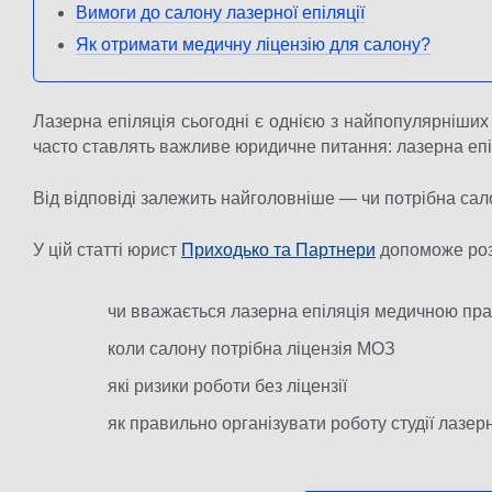
Вимоги до салону лазерної епіляції
Як отримати медичну ліцензію для салону?
Лазерна епіляція сьогодні є однією з найпопулярніших
часто ставлять важливе юридичне питання: лазерна епі
Від відповіді залежить найголовніше — чи потрібна сал
У цій статті юрист
Приходько та Партнери
допоможе роз
чи вважається лазерна епіляція медичною пр
коли салону потрібна ліцензія МОЗ
які ризики роботи без ліцензії
як правильно організувати роботу студії лазерно