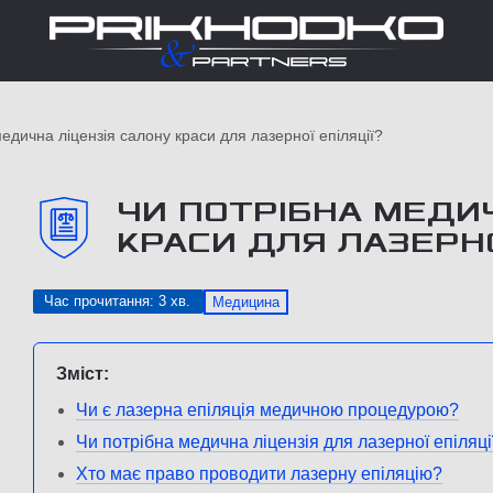
едична ліцензія салону краси для лазерної епіляції?
ЧИ ПОТРІБНА МЕДИ
КРАСИ ДЛЯ ЛАЗЕРНО
Час прочитання: 3 хв.
Медицина
Зміст:
Чи є лазерна епіляція медичною процедурою?
Чи потрібна медична ліцензія для лазерної епіляці
Хто має право проводити лазерну епіляцію?