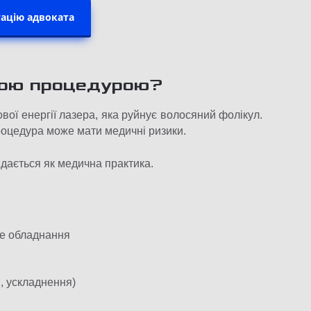
ацію адвоката
чною процедурою?
вої енергії лазера, яка руйнує волосяний фолікул.
процедура може мати медичні ризики.
ядається як медична практика.
не обладнання
я, ускладнення)