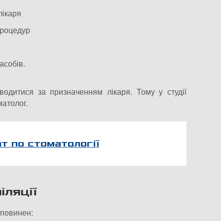
лікаря
процедур
асобів.
одитися за призначенням лікаря. Тому у студії
матолог.
т по стоматології
іляції
 повинен: