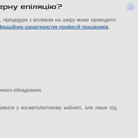
ерну епіляцію?
и, процедури з впливом на шкіру може проводити:
фікаційних характеристик професій працівників
.
чного обладнання.
вати у косметологічному кабінеті, але лише під