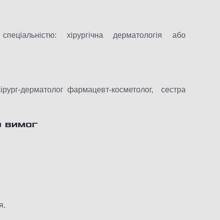
еціальністю: хірургічна дерматологія або
-хірург-дерматолог фармацевт-косметолог, сестра
о вимог
я.