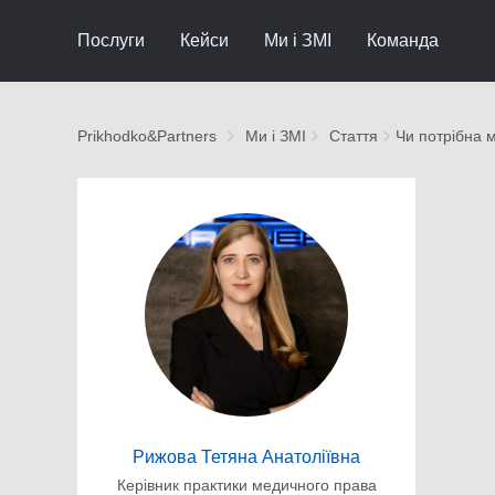
Послуги
Кейси
Ми і ЗМІ
Команда
Prikhodko&Partners
Ми і ЗМІ
Стаття
Чи потрібна м
Рижова Тетяна Анатоліївна
Керівник практики медичного права