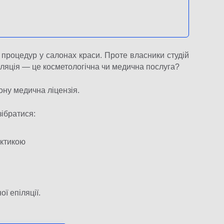
 процедур у салонах краси. Проте власники студій
ляція — це косметологічна чи медична послуга?
ону медична ліцензія.
ібратися:
актикою
ї епіляції.