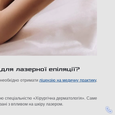
для лазерної епіляції?
, необхідно отримати
ліцензію на медичну практику
,
ю спеціальністю «Хірургічна дерматологія». Саме
зані з впливом на шкіру лазером.